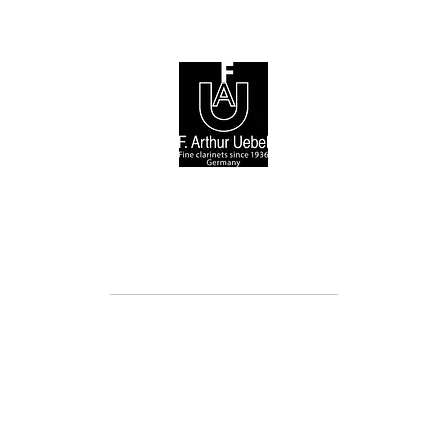
© 2026 F. Arthur Uebel GmbH / Arnold Stölzel GmbH
Cookie-Richtlinie (EU)