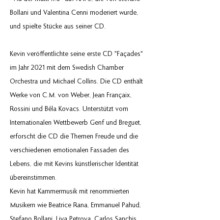
Bollani und Valentina Cenni moderiert wurde,
und spielte Stücke aus seiner CD.
Kevin veröffentlichte seine erste CD "Façades"
im Jahr 2021 mit dem Swedish Chamber
Orchestra und Michael Collins. Die CD enthält
Werke von C.M. von Weber, Jean Françaix,
Rossini und Béla Kovacs. Unterstützt vom
Internationalen Wettbewerb Genf und Breguet,
erforscht die CD die Themen Freude und die
verschiedenen emotionalen Fassaden des
Lebens, die mit Kevins künstlerischer Identität
übereinstimmen.
Kevin hat Kammermusik mit renommierten
Musikern wie Beatrice Rana, Emmanuel Pahud,
Stefano Bollani, Liya Petrova, Carlos Sanchis,