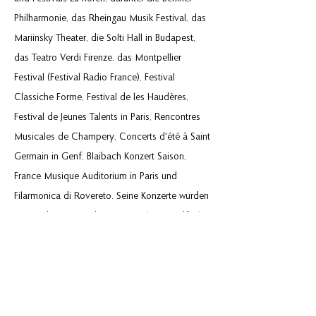
Philharmonie, das Rheingau Musik Festival, das
Mariinsky Theater, die Solti Hall in Budapest,
das Teatro Verdi Firenze, das Montpellier
Festival (Festival Radio France), Festival
Classiche Forme, Festival de les Haudères,
Festival de Jeunes Talents in Paris, Rencontres
Musicales de Champery, Concerts d'été à Saint
Germain in Genf, Blaibach Konzert Saison,
France Musique Auditorium in Paris und
Filarmonica di Rovereto. Seine Konzerte wurden
von Radio France, dem Bayerischen Rundfunk,
RAI Radio 3 und Radio Suisse Romande
übertragen.
Kevin begann im Alter von acht Jahren mit dem
Klarinettenspiel und studierte am Istituto
Superiore di Studi Musicali Luigi Boccherini in