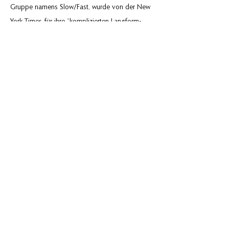
Gruppe namens Slow/Fast, wurde von der New
York Times für ihre “komplizierten Langform-
Kompositionen” gelobt und erhielt nach der
Veröffentlichung von zwei Alben eine Fünf-
Sterne-Kritik in All About Jazz. Kürzlich wurde er
in Downbeat, NewMusicBox und Critical Read
mit einem Profil vorgestellt. Er ist ein Künstler
von F. Arthur Uebel und D’Addario Woodwinds
Artist.