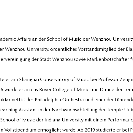
cademic Affairs an der School of Music der Wenzhou University
er Wenzhou University, ordentliches Vorstandsmitglied der Blä
äservereinigung der Stadt Wenzhou sowie Markenbotschafter für
rte er am Shanghai Conservatory of Music bei Professor Zen
16 wurde er an das Boyer College of Music and Dance der Te
oklarinettist des Philadelphia Orchestra und einer der führend
s Teaching Assistant in der Nachwuchsabteilung der Temple Unive
s School of Music der Indiana University mit einem Performan
in Vollstipendium ermöglicht wurde. Ab 2019 studierte er bei P