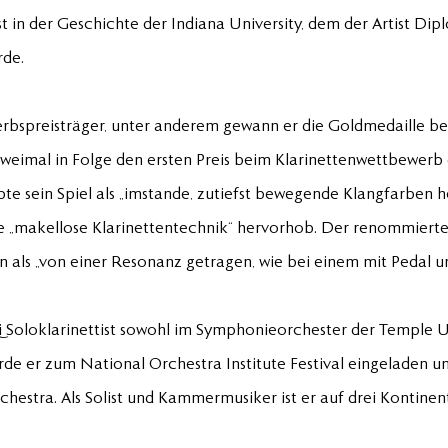
st in der Geschichte der Indiana University, dem der Artist Dip
rde.
rbspreisträger, unter anderem gewann er die Goldmedaille 
weimal in Folge den ersten Preis beim Klarinettenwettbewerb 
te sein Spiel als „imstande, zutiefst bewegende Klangfarben 
 „makellose Klarinettentechnik“ hervorhob. Der renommierte 
als „von einer Resonanz getragen, wie bei einem mit Pedal unt
 Soloklarinettist sowohl im Symphonieorchester der Temple Un
rde er zum National Orchestra Institute Festival eingeladen u
rchestra. Als Solist und Kammermusiker ist er auf drei Kontinen