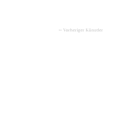
← Vorheriger Künstler
+49(0)611950890
www.uebel-klarinetten.de
info@uebel-klarinetten.de